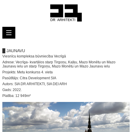
█ JAUNAVU
Viesnīcu kompleksa būvniecība Vecrīgā
Adrese: Vecrīga- kvartālos starp Tirgoņu, Kaļķu, Mazo Monētu un Mazo
Jaunavu ielu un starp Tirgoņu, Mazo Monētu un Mazo Jaunavu ielu
Projekts: Metu konkurss 4. vieta
Pasūtītājs: Citra Development SIA
Autors: SIA DR ARHITEKTI, SIA DEI ARH
Gads: 2022.
Platība: 12 949m²